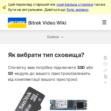
Цей переклад старіший ніж
оригінальна сторінка
і може
бути не актуальним. Дивіться що
було змінено
.
Bitrek Video Wiki
Sidebar
Як вибрати тип сховища?
Спочатку вам потрібно підключити
SSD
або
SD
модуль до вашого пристрою(залежить
від комплектації вашого пристрою)