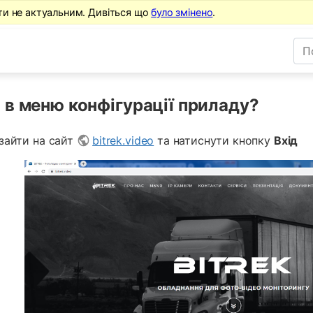
ти не актуальним. Дивіться що
було змінено
.
 в меню конфігурації приладу?
 зайти на сайт
bitrek.video
та натиснути кнопку
Вхід