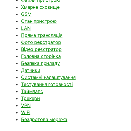
Файли пристрою
Хмарне сховище
GSM
Стан пристрою
LAN
Пряма трансляція
Фото реєстратор
Відео реєстратор
Головна сторінка
Безпека приладу
Датчики
Системні налаштування
Тестування готовності
Таймлапс
Трекери
VPN
WIFI
Бездротова мережа