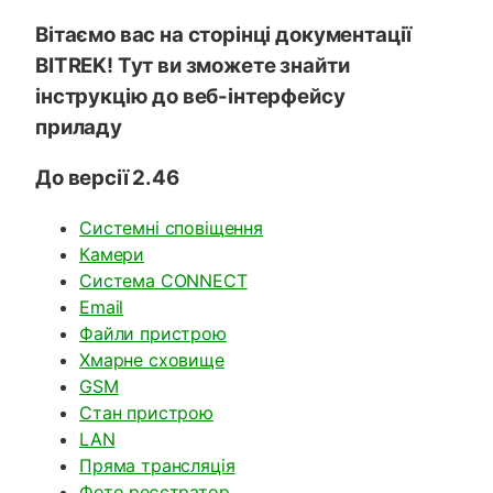
Вітаємо вас на сторінці документації
BITREK! Тут ви зможете знайти
інструкцію до веб-інтерфейсу
приладу
До версії 2.46
Системні сповіщення
Камери
Система CONNECT
Email
Файли пристрою
Хмарне сховище
GSM
Стан пристрою
LAN
Пряма трансляція
Фото реєстратор