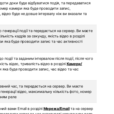
 доти доки буде відбуватися подія, та передаватися
номер камери яка буде проводити запис,
відео буде не довше інтервалу ніж ви вказали та
до генерації події та передається на сервер. Ви маєте
ькість кадрів за секунду, якість відео в розділі
ри яка буде проводити запис та час активності
о події та заданим інтервалом після події, після чого
сть відео, тривалість відео в розділі
Камери/
яка буде проводити запис, час відео та час
 певний час, та передається на сервер. Ви маєте
генерації відео, максимальну кількість фото, номер
нням реле
ний вами Email в розділі
Мережа/Email
та на сервер
проводити запис та час активності керуванням реле