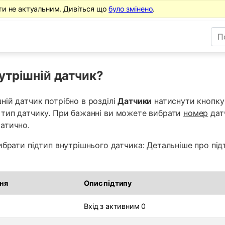
ти не актуальним. Дивіться що
було змінено
.
утрішній датчик?
ній датчик потрібно в розділі
Датчики
натиснути кнопк
тип датчику. При бажанні ви можете вибрати
номер
дат
атично.
ибрати підтип внутрішнього датчика: Детальніше про підт
ня
Опис підтипу
Вхід з активним 0