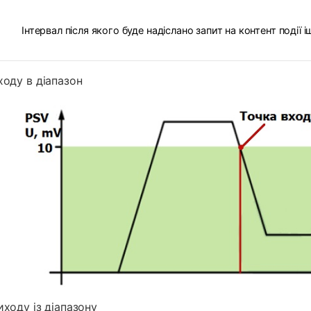
Інтервал після якого буде надіслано запит на контент події і
ходу в діапазон
иходу із діапазону