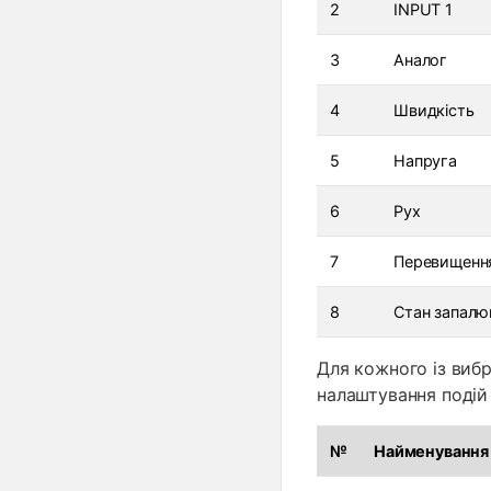
2
INPUT 1
3
Аналог
4
Швидкість
5
Напруга
6
Рух
7
Перевищенн
8
Стан запалю
Для кожного із вибр
налаштування подій 
№
Найменування