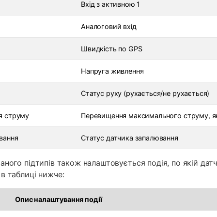
Вхід з активною 1
Аналоговий вхід
Швидкість по GPS
Напруга живлення
Статус руху (рухається/не рухається)
я струму
Перевищення максимального струму, я
вання
Статус датчика запалювання
аного підтипів також налаштовується подія, по якій да
в таблиці нижче:
Опис налаштування події