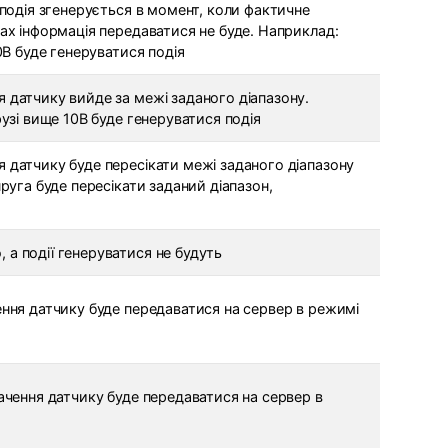
о подія згенерується в момент, коли фактичне
ках інформація передаватися не буде. Наприклад:
10В буде генеруватися подія
я датчику вийде за межі заданого діапазону.
рузі вище 10В буде генеруватися подія
я датчику буде пересікати межі заданого діапазону
пруга буде пересікати заданий діапазон,
 а події генеруватися не будуть
чення датчику буде передаватися на сервер в режимі
начення датчику буде передаватися на сервер в