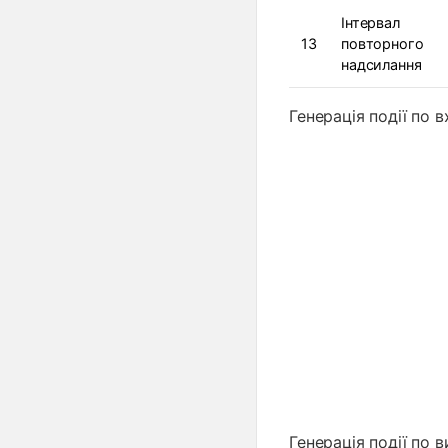
Інтервал
13
повторного
надсилання
Генерація події по в
Генерація події по в