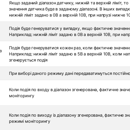
Якщо заданий діапазон датчику, нижній та верхній ліміт, т
значення датчика буде в заданому діапазоні. В інших випад
нижній ліміт задано в 0В а верхній 10В, при напрузі нижче 
Подія буде генеруватися у випадку, якщо фактичне значенн
Наприклад: нижній ліміт задано в 0В а верхній 10В, при нап
Подія буде генеруватися кожен раз, коли фактичне значенн
з
Наприклад: нижній ліміт задано в 5В а верхній 10В, коли на
згенерується подія
При виборі даного режиму дані передаватимуться постійно,
Коли подія по входу в діапазон згенерована, фактичне зна
моніторингу
Коли подія по виходу із діапазону згенерована, фактичне з
режимі моніторингу