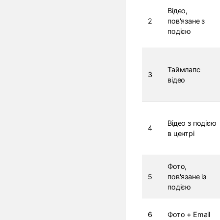
Відео,
2
пов'язане з
подією
Таймлапс
3
відео
Відео з подією
4
в центрі
Фото,
5
пов'язане із
подією
6
Фото + Email