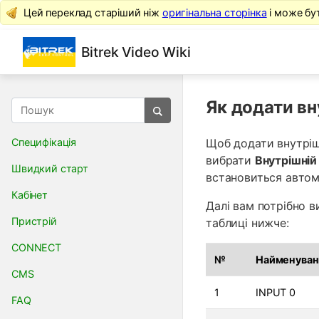
Цей переклад старіший ніж
оригінальна сторінка
і може бу
Bitrek Video Wiki
Як додати вн
Специфікація
Щоб додати внутріш
вибрати
Внутрішній
Швидкий старт
встановиться автом
Кабінет
Далі вам потрібно в
Пристрій
таблиці нижче:
CONNECT
№
Найменуван
CMS
1
INPUT 0
FAQ