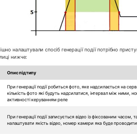
пішно налаштували спосіб генерації події потрібно прист
лиці нижче:
Опис підтипу
При генерації події робиться фото, яке надсилається на сер
кількість фото які будуть надсилатися, інтервал між ними, н
активності керуванням реле
При генерації події записується відео із фіксованим часом,
налаштувати якість відео, номер камери яка буде проводити 