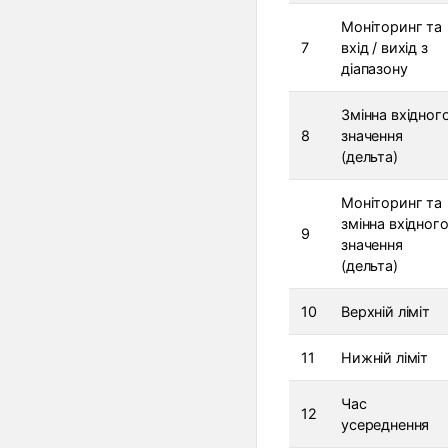
Моніторинг та
7
вхід / вихід з
діапазону
Змінна вхідног
8
значення
(дельта)
Моніторинг та
змінна вхідног
9
значення
(дельта)
10
Верхній ліміт
11
Нижній ліміт
Час
12
усереднення