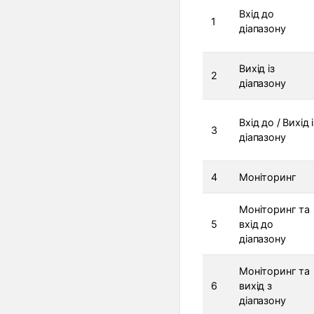
Вхід до
1
діапазону
Вихід із
2
діапазону
Вхід до / Вихід і
3
діапазону
4
Моніторинг
Моніторинг та
5
вхід до
діапазону
Моніторинг та
6
вихід з
діапазону