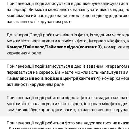
При генерації події записується відео яке буде записуватися
на сервер. Ви маєте можливість налаштувати якість відео, 
максимальний час відео на випадок якщо подія буде довгою, 
час активності керуванням реле
До генерації події робиться відео із фото, із заданим часом 
можливість налаштувати кількість фото, інтервал між фото, кіл
Камери/Таймлапс/Таймлапс відео(контент 3)
, номер каме
керуванням реле
При генерації події записується відео із заданим інтервалом д
передається на сервер. Ви маєте можливість налаштувати які
Таймлапс/відео із подією в центрі(контент 4)
номер камери 
активності керуванням реле
При генерації події робиться відео із фото яке задається на
можливість налаштувати якість відео, інтервал між фото для 
камери яка буде проводити запис, та час активності керува
При генерації події робиться фото яке надсилається на вказа
. Ви маєте можливість налаштувати номер камери яка буде 